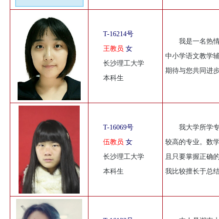
T-16214号
我是一名热
王教员
女
中小学语文教学
长沙理工大学
期待与您共同进
本科生
T-16069号
我大学所学
伍教员
女
较高的专业。数
长沙理工大学
且只要掌握正确
本科生
我比较擅长于总