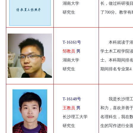
湖南大学
长，做过科研项目
研究生
了700分。教学
T-16161号
本科就读于
邹教员
男
学土木工程学院读
湖南大学
士。本科期间排名
研究生
期间排名专业第4
T-16148号
我是长沙理
王教员
男
和力，喜欢并善
长沙理工大学
名理科生，我在
研究生
生的写作进行全