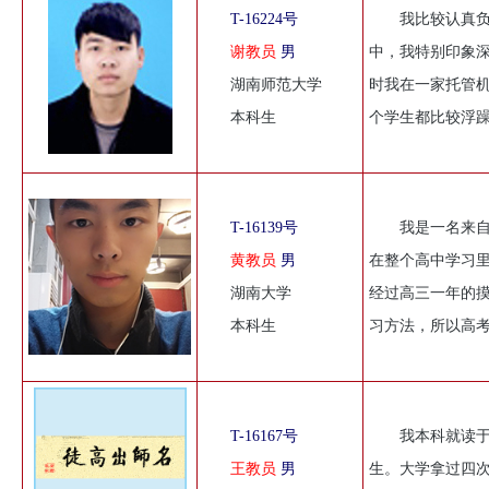
T-16224号
我比较认真
谢教员
男
中，我特别印象深
湖南师范大学
时我在一家托管机
本科生
个学生都比较浮
T-16139号
我是一名来
黄教员
男
在整个高中学习里
湖南大学
经过高三一年的
本科生
习方法，所以高
T-16167号
我本科就读
王教员
男
生。大学拿过四