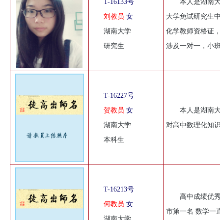
T-16133号
本人是湖南
刘教员
女
大学免试研究生中
湖南大学
化学教师资格证
研究生
涉及一对一，小
T-16227号
贺教员
女
本人是湖南大
湖南大学
对高中数理化知
本科生
T-16213号
高中成绩优秀
何教员
女
市第一名 数学一
湖南大学