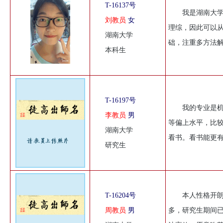
T-16137号
我是湖南大
刘教员
女
理综，因此可以从
湖南大学
础，注重多方法
本科生
T-16197号
我的专业是
李教员
男
等偏上水平，比
湖南大学
看书。看书能更
研究生
T-16204号
本人性格开
周教员
男
多，研究生期间已