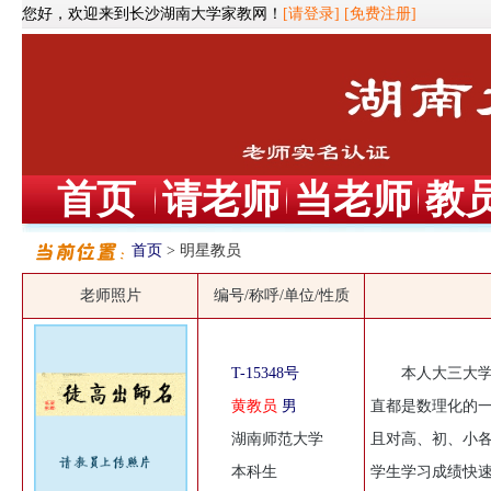
您好，欢迎来到长沙湖南大学家教网！
[请登录]
[免费注册]
首页
请老师
当老师
教
首页
> 明星教员
老师照片
编号/称呼/单位/性质
T-15348号
本人大三大
黄教员
男
直都是数理化的
湖南师范大学
且对高、初、小
本科生
学生学习成绩快