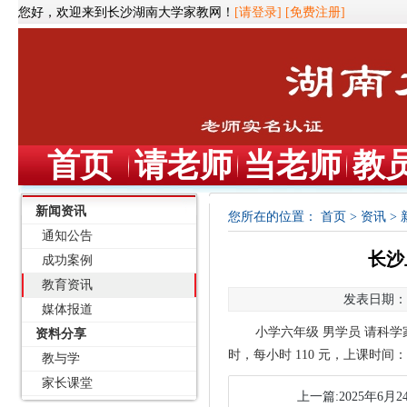
您好，欢迎来到长沙湖南大学家教网！
[请登录]
[免费注册]
首页
请老师
当老师
教
新闻资讯
您所在的位置：
首页
>
资讯
>
通知公告
长沙
成功案例
教育资讯
发表日期：20
媒体报道
小学六年级
男学员
请科学
资料分享
时，每小时
110 元，上课时间
教与学
家长课堂
上一篇:2025年6