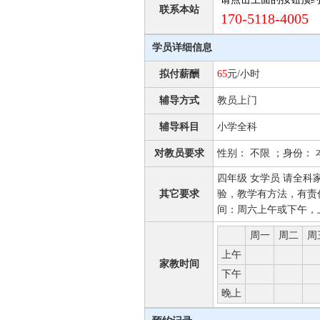
联系本站
170-5118-4005 
学员详细信息
拟付薪酬
65
元/小时
辅导方式
教员上门
辅导科目
小学全科
对教员要求
性别： 不限 ；身份： 
四年级 女学员 请全
其它要求
验，教学有方法，有责任
间：周六上午或下午，
周一
周二
周
上午
家教时间
下午
晚上