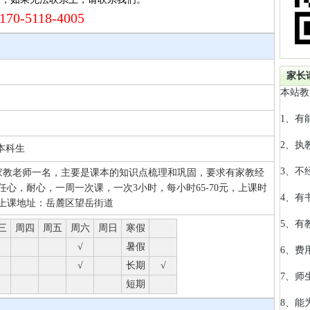
170-5118-4005
家长
本站教
1、有
2、执
本科生
3、不
科家教老师一名，主要是课本的知识点梳理和巩固，要求有家教经
心，耐心，一周一次课，一次3小时，每小时65-70元，上课时
4、有
上课地址：岳麓区望岳街道
5、有
三
周四
周五
周六
周日
寒假
√
暑假
6、费
√
长期
√
7、师
短期
8、能