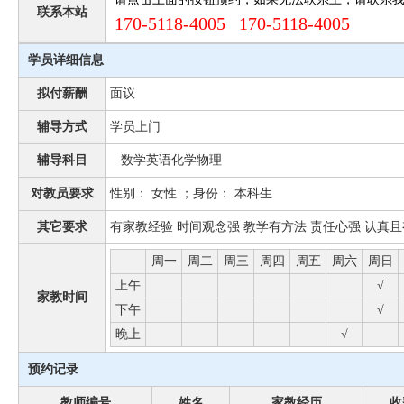
联系本站
170-5118-4005 170-5118-4005
学员详细信息
拟付薪酬
面议
辅导方式
学员上门
辅导科目
数学英语化学物理
对教员要求
性别： 女性 ；身份： 本科生
其它要求
有家教经验 时间观念强 教学有方法 责任心强 认真
周一
周二
周三
周四
周五
周六
周日
上午
√
家教时间
下午
√
晚上
√
预约记录
教师编号
姓名
家教经历
收