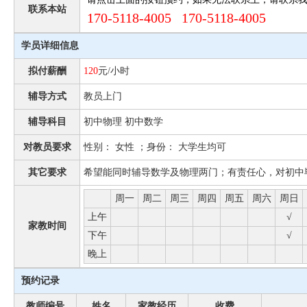
联系本站
170-5118-4005 170-5118-4005
学员详细信息
拟付薪酬
120
元/小时
辅导方式
教员上门
辅导科目
初中物理 初中数学
对教员要求
性别： 女性 ；身份： 大学生均可
其它要求
希望能同时辅导数学及物理两门；有责任心，对初中
周一
周二
周三
周四
周五
周六
周日
上午
√
家教时间
下午
√
晚上
预约记录
教师编号
姓名
家教经历
收费