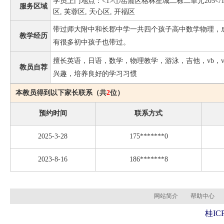
学员上门地点：<1>①岳麓区格林星城二栋二单元205</
服务区域
区, 芙蓉区, 天心区, 开福区
带过师大附中和长郡中学一共四个孩子高中数学物理，
教学经历
有很多初中孩子也带过。
擅长英语，日语，数学，物理教学，游泳，吉他，vb，vocal
教员自荐
兴趣，培养良好的学习习惯
本教员得到以下家长联系（共
2
位）
预约时间
联系方式
2025-3-28
175*******0
2023-8-16
186*******8
网站简介
帮助中心
桂ICP