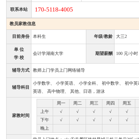
170-5118-4005
联系本站
教员家教信息
目前身份
本科生
年级/教龄
大三2
单 位
会计学湖南大学
期望薪酬
100
元/小时
学 校
辅导方式
教师上门学员上门网络辅导
小学数学、 小学英语、 小学全科、 初中数学、 初中英
辅导科目
英语、 高中物理、 其他、日语，游泳
周一
周二
周三
周四
周五
上午
√
√
√
√
√
家教时间
下午
√
√
√
√
√
晚上