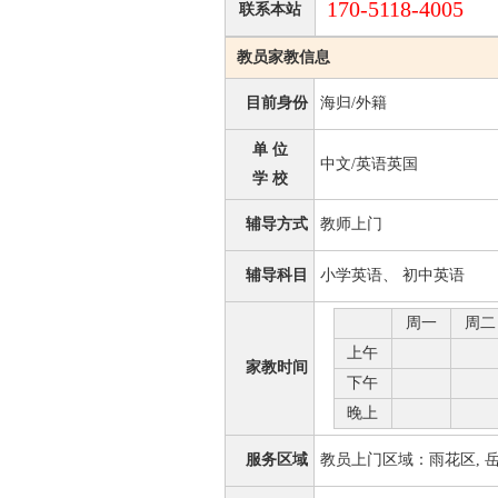
170-5118-4005
联系本站
教员家教信息
目前身份
海归/外籍
单 位
中文/英语英国
学 校
辅导方式
教师上门
辅导科目
小学英语、 初中英语
周一
周二
上午
家教时间
下午
晚上
服务区域
教员上门区域：雨花区, 岳麓