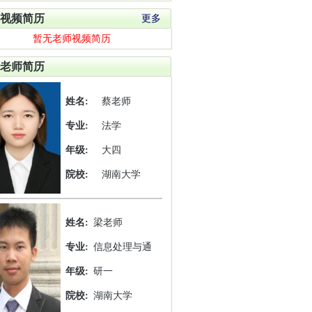
视频简历
更多
暂无老师视频简历
老师简历
姓名:
蔡老师
专业:
法学
年级:
大四
院校:
湖南大学
姓名:
梁老师
专业:
信息处理与通
年级:
研一
院校:
湖南大学