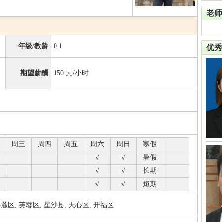
老师
年级/教龄
0.1
优秀
期望薪酬
150
元/小时
周三
周四
周五
周六
周日
寒假
√
√
暑假
√
√
长期
√
√
短期
区, 芙蓉区, 星沙县, 天心区, 开福区