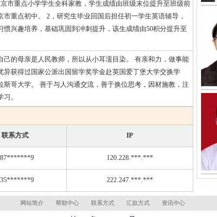
南京市重点小学学生全科家教，学生成绩由班级末位提升至班级前
京市重点初中。 2，研究生毕业回国后担任初一学生英语辅导，
习惯兴趣培养，基础巩固到冲刺提升，该生成绩由50积分提升至
自己的母亲是人民教师，所以从小耳濡目染。 有亲和力，做事能
优异获得过国家公派出国留学奖学金赴英国爱丁堡大学交换学
拉斯哥大学。 善于与人沟通交流，善于换位思考，因材施教，注
学习。
联系方式
IP
87*******9
120.228.***.***
35*******9
222.247.***.***
网站简介
帮助中心
联系方式
汇款方式
资讯中心