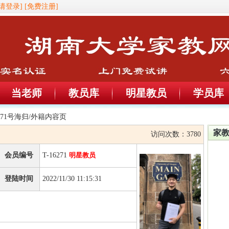
[请登录]
[免费注册]
当老师
教员库
明星教员
学员库
6271号海归/外籍内容页
家
访问次数：
3780
会员编号
T-16271
明星教员
登陆时间
2022/11/30 11:15:31