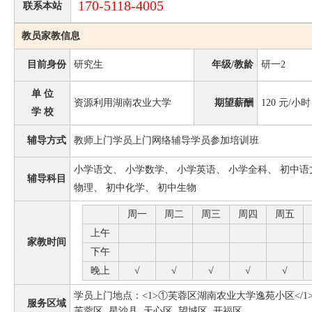
170-5118-4005
联系本站
教员家教信息
目前身份
研究生
年级/教龄
研一2
单 位
资源利用湖南农业大学
期望薪酬
120
元/小时
学 校
辅导方式
教师上门学员上门网络辅导学员参加培训班
小学语文、 小学数学、 小学英语、 小学全科、 初中语
辅导科目
物理、 初中化学、 初中生物
周一
周二
周三
周四
周五
上午
家教时间
下午
晚上
√
√
√
√
√
学员上门地点：<1>①芙蓉区湖南农业大学逸苑小区</1
服务区域
芙蓉区, 星沙县, 天心区, 望城区, 开福区