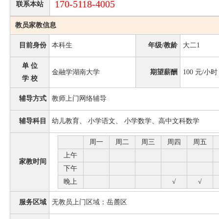
170-5118-4005
联系本站
教员家教信息
目前身份
本科生
年级/教龄
大二1
单 位
金融学湖南大学
期望薪酬
100
元/小时
学 校
辅导方式
教师上门网络辅导
辅导科目
幼儿教育、 小学语文、 小学数学、高中文科数学
周一
周二
周三
周四
周五
上午
家教时间
下午
晚上
√
√
服务区域
无教员上门区域：岳麓区