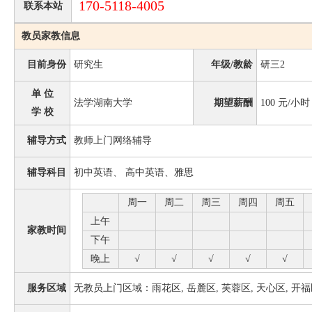
170-5118-4005
联系本站
教员家教信息
目前身份
研究生
年级/教龄
研三2
单 位
法学湖南大学
期望薪酬
100
元/小时
学 校
辅导方式
教师上门网络辅导
辅导科目
初中英语、 高中英语、雅思
周一
周二
周三
周四
周五
上午
家教时间
下午
晚上
√
√
√
√
√
服务区域
无教员上门区域：雨花区, 岳麓区, 芙蓉区, 天心区, 开