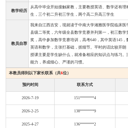
从高中毕业开始接触家教，主要教授英语、数学还有理
教学经历
生，三个初二升初三学生，两个高二升高三学生
我来自江西吉安，现就读于中南大学湘雅医学院临床医
县级二等奖，六年级全县数学竞赛并列第一，初三数学
奖，高中参加数学竞赛培训，高考640，其中英语145，数学
教员自荐
英语和数学，主张打基础，抓细节。平时的话比较开朗
授课主要是学生缺什么，就准备相应的知识点与练习。
能力，养成细心、严谨的习惯。
本教员得到以下家长联系（共
6
位）
预约时间
联系方式
2026-7-19
151*******4
2026-2-25
138*******9
2025-4-27
136*******2