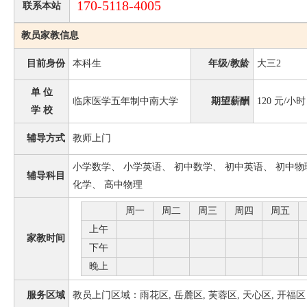
170-5118-4005
联系本站
教员家教信息
目前身份
本科生
年级/教龄
大三2
单 位
临床医学五年制中南大学
期望薪酬
120
元/小时
学 校
辅导方式
教师上门
小学数学、 小学英语、 初中数学、 初中英语、 初中物
辅导科目
化学、 高中物理
周一
周二
周三
周四
周五
上午
家教时间
下午
晚上
服务区域
教员上门区域：雨花区, 岳麓区, 芙蓉区, 天心区, 开福区