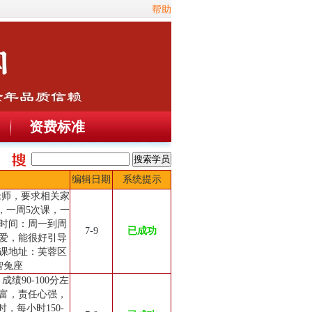
帮助
资费标准
编辑日期
系统提示
老师，要求相关家
，一周5次课，一
课时间：周一到周
7-9
已成功
和有爱，能很好引导
课地址：芙蓉区
智兔座
绩90-100分左
富，责任心强，
，每小时150-