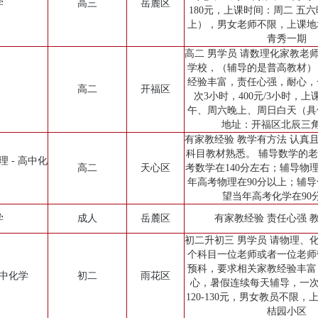
学
高三
岳麓区
180元，上课时间：周二 五
上），男女老师不限，上课地
青秀一期
高二 男学员 请数理化家教老
学校，（辅导的是普高教材）
经验丰富，责任心强，耐心，
高二
开福区
次3小时，400元/3小时，
午、周六晚上、周日白天（具
地址：开福区北辰三角
有家教经验 教学有方法 认真
科目教材熟悉。 辅导数学的
理 - 高中化
高二
天心区
考数学在140分左右；辅导物
年高考物理在90分以上；辅
望当年高考化学在90
学
成人
岳麓区
有家教经验 责任心强 
初二升初三 男学员 请物理、
个科目一位老师或者一位老师
预科，要求相关家教经验丰富
初中化学
初二
雨花区
心，暑假连续每天辅导，一次
120-130元，男女教员不限
桔园小区