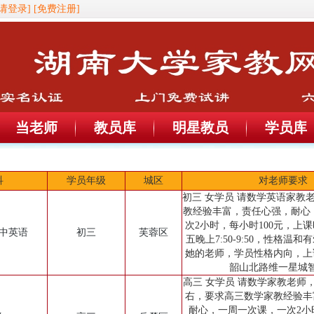
[请登录]
[免费注册]
当老师
教员库
明星教员
学员库
科
学员年级
城区
对老师要求
初三 女学员 请数学英语家教
教经验丰富，责任心强，耐心
次2小时，每小时100元，上
初中英语
初三
芙蓉区
五晚上7:50-9:50，性格温
她的老师，学员性格内向，上
韶山北路维一星城
高三 女学员 请数学家教老师，成
右，要求高三数学家教经验丰
耐心，一周一次课，一次2小时