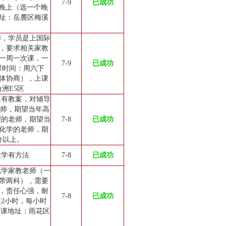
7-9
已成功
六晚上（选一个晚
址：岳麓区梅溪
师，学员是上国际
，要求相关家教
一周一次课，一
7-9
已成功
上课时间：周六下
体协商），上课
洲E5区
且有教案，对辅导
老师，期望当年高
理的老师，期望当
7-8
已成功
导化学的老师，期
分以上。
教学有方法
7-8
已成功
化学家教老师（一
带两科），需要
，责任心强，耐
7-8
已成功
2小时，每小时
，上课地址：雨花区