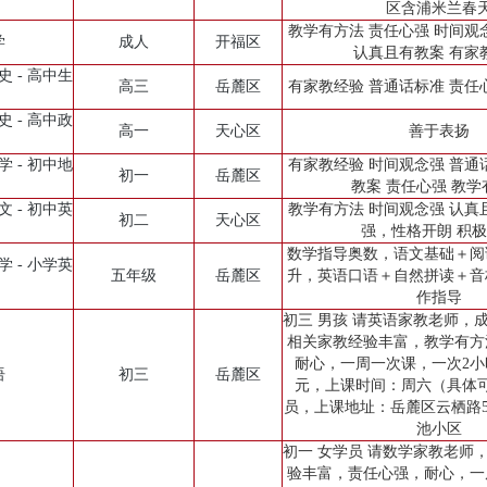
区含浦米兰春
教学有方法 责任心强 时间观
学
成人
开福区
认真且有教案 有家
史 - 高中生
高三
岳麓区
有家教经验 普通话标准 责任
史 - 高中政
高一
天心区
善于表扬
学 - 初中地
有家教经验 时间观念强 普通
初一
岳麓区
教案 责任心强 教学
文 - 初中英
教学有方法 时间观念强 认真
初二
天心区
强，性格开朗 积
数学指导奥数，语文基础＋阅
学 - 小学英
五年级
岳麓区
升，英语口语＋自然拼读＋音
作指导
初三 男孩 请英语家教老师，
相关家教经验丰富，教学有方
耐心，一周一次课，一次2小
语
初三
岳麓区
元，上课时间：周六（具体
员，上课地址：岳麓区云栖路5
池小区
初一 女学员 请数学家教老师
验丰富，责任心强，耐心，一