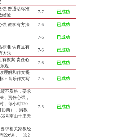
天
念强 普通话标准
7-7
已成功
教经验
心强 教学有方法
7-6
已成功
7-6
已成功
话标准 认真且有
7-6
已成功
有方法
且有教案 责任心
7-6
已成功
极乐观
读理解和作文提
标＋音乐作文写
7-5
已成功
成绩不及格，要求
法，责任心强，
时，每小时120
7-5
已成功
可协商），男教
56号南山十里天
，要求相关家教经
周2次课，一次2