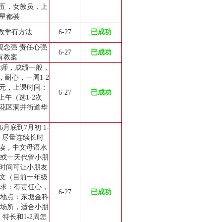
五，女教员，上
星都荟
 教学有方法
6-27
已成功
观念强 责任心强
6-27
已成功
有教案
老师，成绩一般，
耐心，一周1-2
0元，上课时间：
6-27
已成功
午（选1-2次
花区洞井街道华
月底到7月初 1-
，尽量连续长时
在读，中文母语水
天或一天代管小朋
时间可让小朋友
文（目前一年级
要求：有责任心，
6-27
已成功
 地点：东塘金科
的场所，适合小朋
特长和1-2周怎