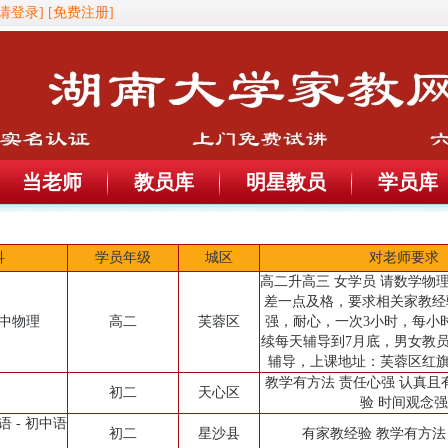
[请登录]
[免费注册]
当老师
教员库
明星教员
学员库
科
学员年级
城区
对老师要求
高二升高三 女学员 请数学物
差一点及格，要求相关家教经
高中物理
高二
芙蓉区
强，耐心，一次3小时，每小时1
续每天辅导到7月底，男女教
辅导，上课地址：芙蓉区红旗
教学有方法 责任心强 认真且
初二
天心区
验 时间观念强
语 - 初中语
初二
星沙县
有家教经验 教学有方法