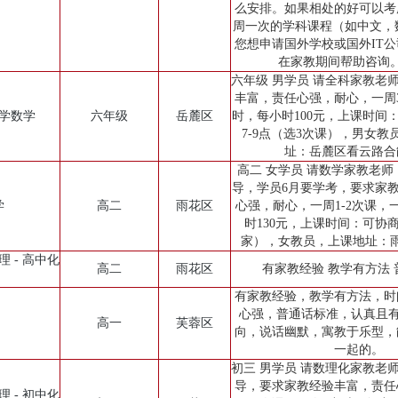
么安排。如果相处的好可以考
周一次的学科课程（如中文，
您想申请国外学校或国外IT
在家教期间帮助咨询
六年级 男学员 请全科家教老
丰富，责任心强，耐心，一周
小学数学
六年级
岳麓区
时，每小时100元，上课时间
7-9点（选3次课），男女教
址：岳麓区看云路合
高二 女学员 请数学家教老
导，学员6月要学考，要求家
学
高二
雨花区
心强，耐心，一周1-2次课，
时130元，上课时间：可协
家），女教员，上课地址：
理 - 高中化
高二
雨花区
有家教经验 教学有方法
有家教经验，教学有方法，时
心强，普通话标准，认真且有
高一
芙蓉区
向，说话幽默，寓教于乐型，
一起的。
初三 男学员 请数理化家教老
导，要求家教经验丰富，责任
理 - 初中化