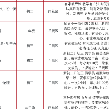
有家教经验 教学有方法 时间
文 - 初中英
认真且有教案。能有效培养
初二
雨花区
性。新初三 男学员 辅导语文
师，成绩不及
辅导小一新生朗文教材、教授Ph
语口语交流。 最好英语六级
语
一年级
岳麓区
标准。性格活泼，有耐心，思
心。有家教经验者
理 - 初中英
有家教经验 时间观念强 普通
初三
岳麓区
法 责任心强 认真且
新初二升初三 男学员 请英语
般，要求家教经验丰富，责任
语
初二
岳麓区
次2小时，每小时120元，暑
女教员，上课地址：岳麓区
新初二升初三 男学员 请数学
绩一般，要求家教经验丰富
初中物理
初二
岳麓区
心，一次2小时，每小时120
辅导，男教员，上课地址：岳
岸
三升四年级 女学员 请英语家
语英标进行辅导，要求家教经
语
三年级
雨花区
强，耐心，一周5次课，一次2