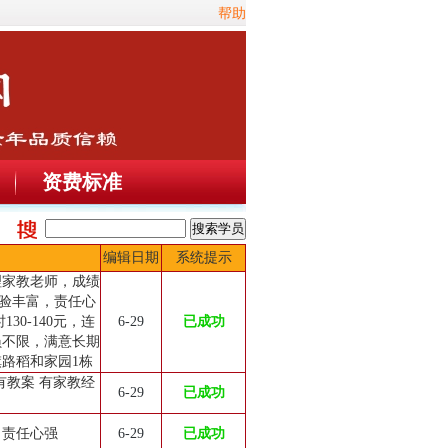
帮助
资费标准
编辑日期
系统提示
理家教老师，成绩
验丰富，责任心
30-140元，连
6-29
已成功
员不限，满意长期
路稻和家园1栋
有教案 有家教经
6-29
已成功
 责任心强
6-29
已成功