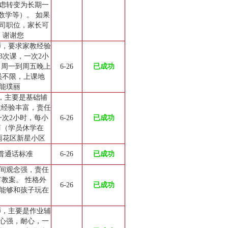
虑转变为长期一
数学等）。 如果
公司职位，家长可
。谢谢您
师，要求家教经验
3次课，一次2小
：周一到周五晚上
6-26
已成功
员不限，上课地
能璞丽
师，主要是基础辅
教经验丰富，责任
一次2小时，每小
6-26
已成功
商（学员休学在
雨花区新星小区
 普通话标准
6-26
已成功
间观念强，责任
教案。 性格外
6-26
已成功
能够和孩子玩在
师，主要是作业辅
心强，耐心，一