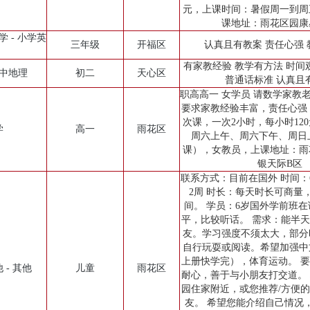
元，上课时间：暑假周一到周
课地址：雨花区园康
学 - 小学英
三年级
开福区
认真且有教案 责任心强
有家教经验 教学有方法 时间
初中地理
初二
天心区
普通话标准 认真且
职高高一 女学员 请数学家教
要求家教经验丰富，责任心强，
次课，一次2小时，每小时12
学
高一
雨花区
周六上午、周六下午、周日上
课），女教员，上课地址：雨
银天际B区
联系方式：目前在国外 时间：6
2周 时长：每天时长可商量
间。 学员：6岁国外学前班
平，比较听话。 需求：能半
友。学习强度不须太大，部分
自行玩耍或阅读。希望加强中
上册快学完），体育运动。 
 - 其他
儿童
雨花区
耐心，善于与小朋友打交道。
园住家附近，或您推荐/方便
友。 希望您能介绍自己情况，