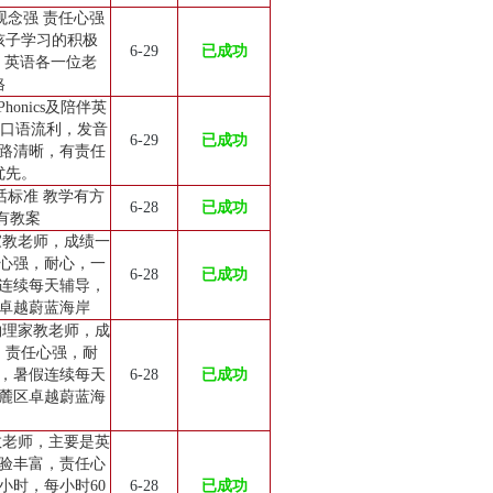
观念强 责任心强
孩子学习的积极
6-29
已成功
 英语各一位老
格
onics及陪伴英
，口语流利，发音
6-29
已成功
路清晰，有责任
优先。
话标准 教学有方
6-28
已成功
有教案
家教老师，成绩一
心强，耐心，一
6-28
已成功
假连续每天辅导，
卓越蔚蓝海岸
物理家教老师，成
，责任心强，耐
元，暑假连续每天
6-28
已成功
麓区卓越蔚蓝海
教老师，主要是英
验丰富，责任心
小时，每小时60
6-28
已成功