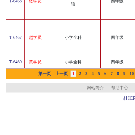
T-6468
张学员
四年级
语
T-6467
赵学员
小学全科
四年级
T-6460
黄学员
小学全科
四年级
第一页
上一页
1
2
3
4
5
6
7
8
9
10
网站简介
帮助中心
桂ICP