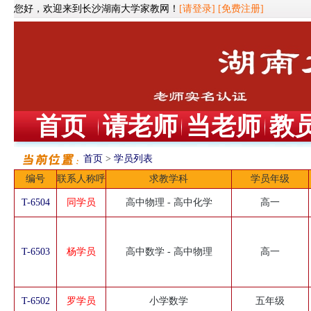
您好，欢迎来到长沙湖南大学家教网！
[请登录]
[免费注册]
首页
请老师
当老师
教
首页
>
学员列表
编号
联系人称呼
求教学科
学员年级
T-6504
同学员
高中物理 - 高中化学
高一
T-6503
杨学员
高中数学 - 高中物理
高一
T-6502
罗学员
小学数学
五年级