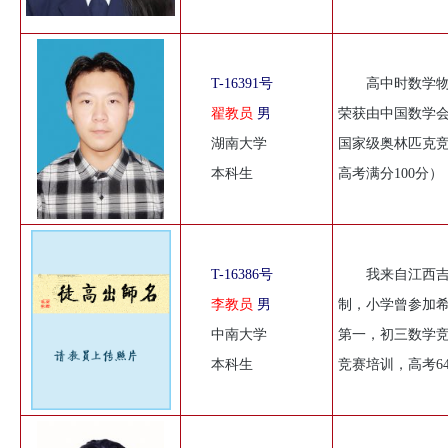
T-16391号
高中时数学
翟教员
男
荣获由中国数学
湖南大学
国家级奥林匹克竞
本科生
高考满分100分
T-16386号
我来自江西
李教员
男
制，小学曾参加
中南大学
第一，初三数学
本科生
竞赛培训，高考6