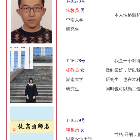
T-16273号
朱教员
男
本人性格温
中南大学
研究生
T-16278号
我是一个对
杨教员
女
做到最好，所以
湖南大学
研究生，也在本
研究生
同时也可以勤工
T-16279号
谭教员
女
性格:开朗，
湖南农业大学