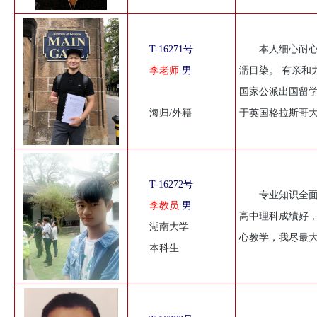
T-16271号
本人细心耐
李老师
男
濡目染。 有亲和
国家公派出国留
海归/外籍
于英国格拉斯哥大
T-16272号
专业知识全
李教员
男
高中理科成绩好
湖南大学
心教学，我尽最
本科生