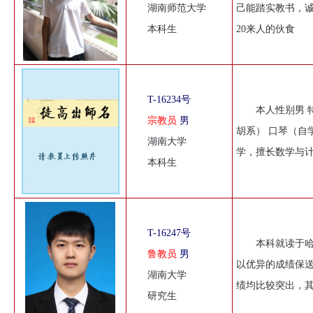
湖南师范大学
己能踏实教书，诚
本科生
20来人的伙食
T-16234号
本人性别男 
宗教员
男
胡系） 口琴（自学
湖南大学
学，擅长数学与
本科生
T-16247号
本科就读于哈
鲁教员
男
以优异的成绩保送
湖南大学
绩均比较突出，其
研究生