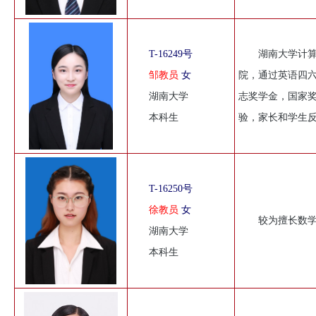
T-16249号
湖南大学计
邹教员
女
院，通过英语四
湖南大学
志奖学金，国家
本科生
验，家长和学生
T-16250号
徐教员
女
较为擅长数
湖南大学
本科生