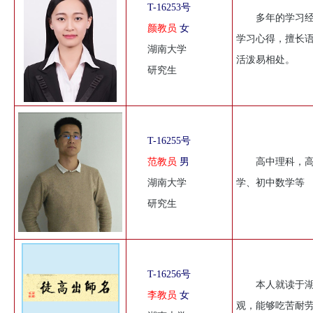
T-16253号
多年的学习
颜教员
女
学习心得，擅长
湖南大学
活泼易相处。
研究生
T-16255号
范教员
男
高中理科，高
湖南大学
学、初中数学等
研究生
T-16256号
本人就读于
李教员
女
观，能够吃苦耐