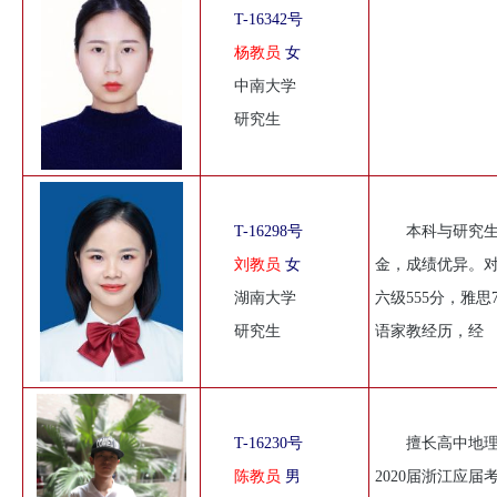
T-16342号
杨教员
女
中南大学
研究生
T-16298号
本科与研究生
刘教员
女
金，成绩优异。对
湖南大学
六级555分，雅
研究生
语家教经历，经
T-16230号
擅长高中地
陈教员
男
2020届浙江应届