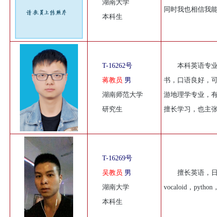
湖南大学
同时我也相信我
本科生
T-16262号
本科英语专
蒋教员
男
书，口语良好，
湖南师范大学
游地理学专业，
研究生
擅长学习，也主
T-16269号
吴教员
男
擅长英语，日
湖南大学
vocaloid，p
本科生