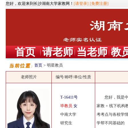
您好，欢迎来到长沙湖南大学家教网！
[请登录]
[免费注册]
首页
请老师
当老师
教
首页
> 明星教员
老师照片
编号/称呼/单位/性质
T-16411号
您好，我是中
毕教员
女
家教 + 线下机
中南大学
考考点与各校学情
研究生
学帮不同基础的